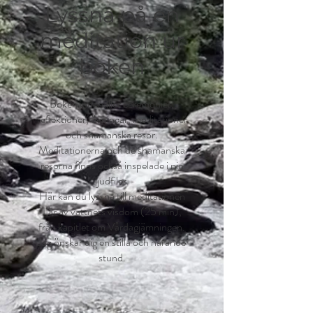
Lyssna på en
meditation ur
boken
Boken innehåller ceremonier,
reflektioner, övningar, meditationer
och shamanska resor.
Meditationerna och de shamanska
resorna finns också inspelade i nio
ljudfiler.
Här kan du lyssna till meditationen
Lär av vattnets visdom (25 min),
från kapitlet om Vårdagjämningen.
Jag önskar dig en stilla och närande
stund.