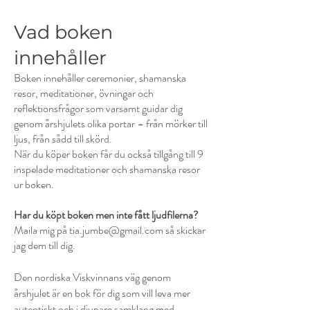
Vad boken
innehåller
Boken innehåller ceremonier, shamanska
resor, meditationer, övningar och
reflektionsfrågor som varsamt guidar dig
genom årshjulets olika portar – från mörker till
ljus, från sådd till skörd.
När du köper boken får du också tillgång till 9
inspelade meditationer och shamanska resor
ur boken.
Har du köpt boken men inte fått ljudfilerna?
Maila mig på tia.jumbe@gmail.com så skickar
jag dem till dig.
Den nordiska Viskvinnans väg genom
årshjulet är en bok för dig som vill leva mer
autentiskt och i djupare samklang med