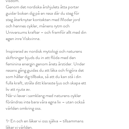
visdom.
Genom det nordiska årshjulets åtta portar
guidar boken dig på en resa där du steg för
steg återknyter kontakten med Moder jord
och hennes cykler, månens rytm och
Universums krafter – och framför allt med din
egen inre Viskvinna.
Inspirerad av nordisk mytologi och naturens
skiftningar bjuds du in att flöda med den
feminina energin genom årets årstider. Under
resans gång guidas du att läka och frigöra det
som håller dig tillbaka, så att du kan stå i din
fulla kraft, stråla ditt klaraste ljus och skapa ett
liv att njuta av.
När vi lever i samklang med naturens cykler
förändras inte bara våra egna liv – utan också
världen omkring oss.
✨ En och en läker vi oss själva – tillsammans
läker vi världen.