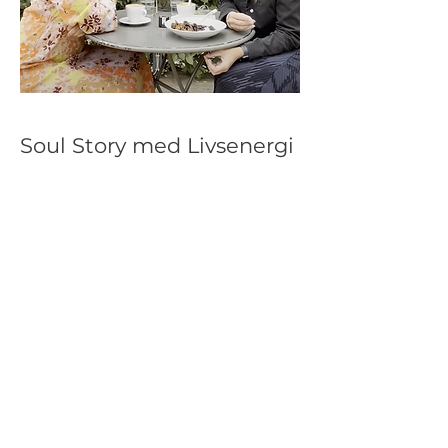
Soul Story med Livsenergi
Inför releasen av min bok gjorde förlaget
Livsenergi en lång och djup intervju med mig,
om boken och om min andliga resa. Vi gjorde
intervjun på mitt kära Vintervikens
trädgårdscafé och du kan se den
här
.