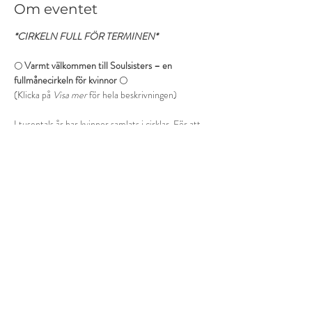
Om eventet
*CIRKELN FULL FÖR TERMINEN*
🌕 
Varmt välkommen till Soulsisters – en 
fullmånecirkeln för kvinnor
 🌕
(Klicka på 
Visa mer
 för hela beskrivningen)
I tusentals år har kvinnor samlats i cirklar. För att 
dela livet, visdomen och det som rör sig i hjärtat.
I cirkeln finns något som är svårt att sätta ord på.
När vi möts i närvaro händer något stilla men 
kraftfullt. 
Visa mer
Boka din plats